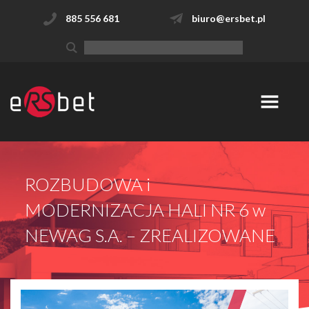
885 556 681
biuro@ersbet.pl
ROZBUDOWA i
MODERNIZACJA HALI NR 6 w
NEWAG S.A. – ZREALIZOWANE