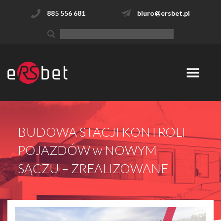
885 556 681
biuro@ersbet.pl
BUDOWA STACJI KONTROLI
POJAZDÓW w NOWYM
SĄCZU – ZREALIZOWANE