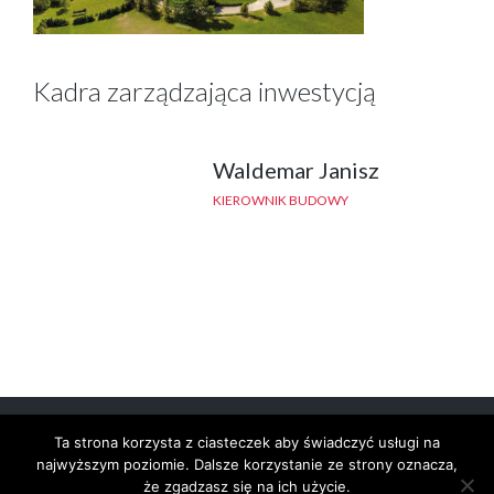
Kadra zarządzająca inwestycją
Waldemar Janisz
KIEROWNIK BUDOWY
Ta strona korzysta z ciasteczek aby świadczyć usługi na
START
INWESTYCJE
O FIRMIE
DOŚWIADCZENIE
najwyższym poziomie. Dalsze korzystanie ze strony oznacza,
że zgadzasz się na ich użycie.
PRACA
RODO
ZGŁOSZENIE NARUSZEŃ
KONTAKT