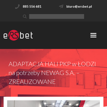
885 556 681
biuro@ersbet.pl
ADAPTACJA HALI PKP w ŁODZI
na potrzeby NEWAG S.A. –
ZREALIZOWANE